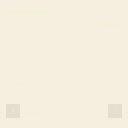
Project details
Categories:
PERFORMANCES
Frequency
ANNUALLY (LAST WEEKEND OF JUNE)
Location
PILTON, SOMERSET, ENGLAND, UK
Years Active
47 YEARS
Founder
MICHAEL EAVIS
FACEBOOK
TWITTER
PINTEREST
PREVIOUS
NEXT
Field Day
Green Man