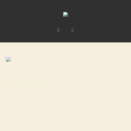
Glastonbury
Sed sed ex eget augue euismod posuere non vitae orci. Quisque
bibendum eu magna id egestas. Vivamus dignissim vehicula
purus, a elementum enim vestibulum rutrum. Nam molestie
velit eros, interdum tempor ligula aliquam nec. In ultrices libero
nec sapien aliquam, non dictum metus venenatis. Mauris quis