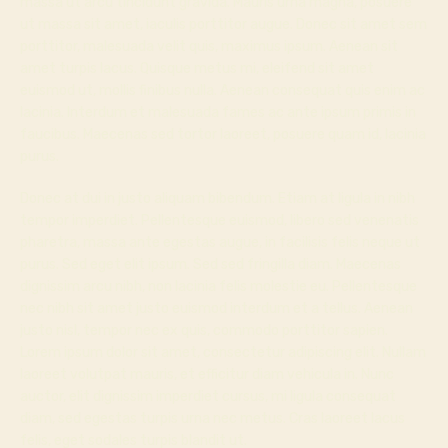
massa ut arcu tincidunt gravida. Mauris urna magna, posuere
ut massa sit amet, iaculis porttitor augue. Donec sit amet sem
porttitor, malesuada velit quis, maximus ipsum. Aenean sit
amet turpis lacus. Quisque metus mi, eleifend sit amet
euismod ut, mollis finibus nulla. Aenean consequat quis enim ac
lacinia. Interdum et malesuada fames ac ante ipsum primis in
faucibus. Maecenas sed tortor laoreet, posuere quam id, lacinia
purus.
Donec at dui in justo aliquam bibendum. Etiam at ligula in nibh
tempor imperdiet. Pellentesque euismod, libero sed venenatis
pharetra, massa ante egestas augue, in facilisis felis neque ut
purus. Sed eget elit ipsum. Sed sed fringilla diam. Maecenas
dignissim arcu nibh, non lacinia felis molestie eu. Pellentesque
nec nibh sit amet justo euismod interdum et a tellus. Aenean
justo nisl, tempor nec ex quis, commodo porttitor sapien.
Lorem ipsum dolor sit amet, consectetur adipiscing elit. Nullam
laoreet volutpat mauris, et efficitur diam vehicula in. Nunc
auctor, elit dignissim imperdiet cursus, mi ligula consequat
diam, sed egestas turpis urna nec metus. Cras laoreet lacus
felis, eget sodales turpis blandit ut.