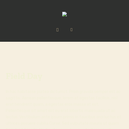
Field Day
In hac habitasse platea dictumst. Proin gravida semper elit ac
sagittis. Aenean pellentesque, lorem at egestas facilisis, nisl
erat hendrerit quam, a egestas eros massa at est.
Pellentesque sit amet elit eu erat lobortis malesuada ut ac
lectus. Vestibulum ante ipsum primis in faucibus orci luctus et
ultrices posuere cubilia Curae; Sed vulputate mauris ut quam