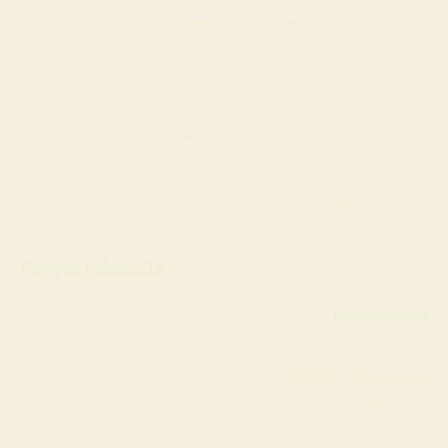
tincidunt fringilla. Morbi vitae sem tempus tortor convallis
vulputate id nec neque. Nunc tristique dolor non ipsum
fermentum, vel aliquet nibh feugiat. Aenean quis massa sed
sapien maximus aliquet. Cras in tincidunt ligula. Duis urna elit,
elementum ut nulla sit amet, bibendum consectetur velit.
Nam malesuada augue nisi, vel interdum lectus dapibus nec.
Nulla efficitur vehicula ligula, accumsan iaculis orci elementum
ac. Suspendisse ut neque quis diam auctor vulputate. Cras
commodo odio porttitor, fermentum leo et, maximus tortor.
Praesent urna nisl, faucibus nec dignissim ac, malesuada vel
libero.
Project details
Categories:
PERFORMANCES
Dates
1 & 2 JUNE
Location
BROCKWELL PARK, LONDON
Our Performance
FRIDAY 1 JUNE